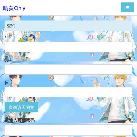
喻黄Only
导航
查询
年
月
日
查询该天的文
请输入页面密码