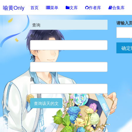
喻黄Only
首页
菜单
文库
作者库
合集库
请输入
查询
年
确定
月
日
查询该天的文